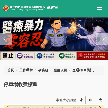
跳
總務室
到
主
要
內
容
區
首頁
工作職掌
事務組
服務項目
交通/停車資訊
停車場收費標準
字體大小調整
小
中
大