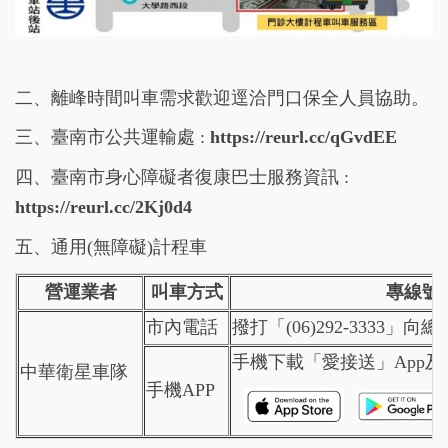
二、離峰時間叫車需求歡迎逕洽門口保全人員協助。
三、臺南市公共運輸處 :
https://reurl.cc/qGvdEE
四、臺南市身心障礙者復康巴士服務資訊 :
https://reurl.cc/2Kj0d4
五、通用(無障礙)計程車
營運業者
叫車方式
專線號
市內電話
撥打「(06)292-3333」
手機下載「愛接送」App
中華衛星車隊
手機APP