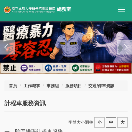
跳
總務室
到
主
要
內
容
區
首頁
工作職掌
事務組
服務項目
交通/停車資訊
計程車服務資訊
字體大小調整
小
中
大
一、院區排班計程車服務